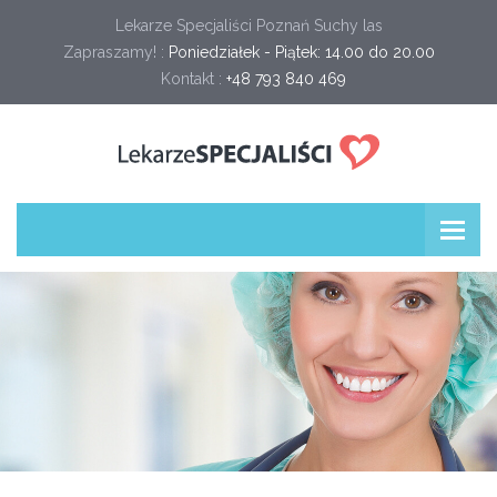
Lekarze Specjaliści Poznań Suchy las
Zapraszamy! :
Poniedziałek - Piątek: 14.00 do 20.00
Kontakt :
+48 793 840 469