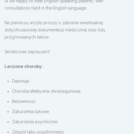
I’ll be happy to treat English-speaking patients, with
consultations held in the English language.
Na pierwszą wizytę proszę o zabranie ewentualnej
dotychczasowej dokumentacji medycznej oraz listy
przyjmowanych leków.
Serdecznie zapraszam!
Leczone choroby:
Depresja
Choroba afektywna dwubiegunowa
Bezsenność
Zaburzenia lękowe
Zaburzenia psychiczne
Zespół lęku uogólnionego