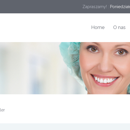
Zapraszamy! :
Poniedział
Home
O nas
ler