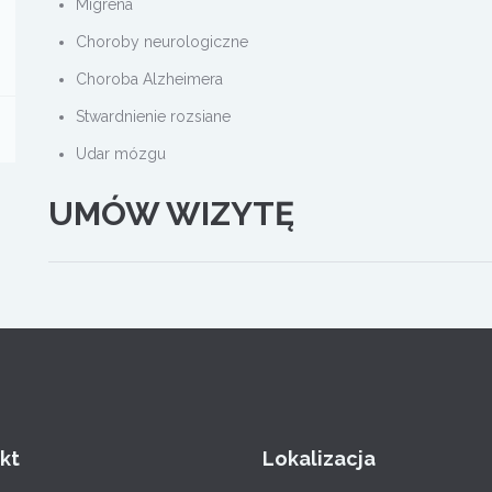
Migrena
Choroby neurologiczne
Choroba Alzheimera
Stwardnienie rozsiane
Udar mózgu
UMÓW WIZYTĘ
kt
Lokalizacja