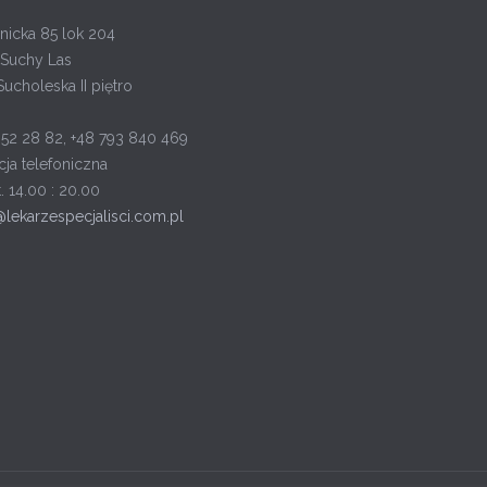
nicka 85 lok 204
Suchy Las
Sucholeska II piętro
652 28 82, +48 793 840 469
cja telefoniczna
t. 14.00 : 20.00
@lekarzespecjalisci.com.pl