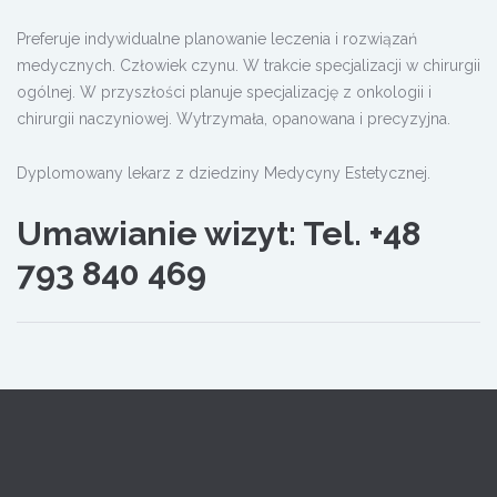
Preferuje indywidualne planowanie leczenia i rozwiązań
medycznych. Człowiek czynu. W trakcie specjalizacji w chirurgii
ogólnej. W przyszłości planuje specjalizację z onkologii i
chirurgii naczyniowej. Wytrzymała, opanowana i precyzyjna.
Dyplomowany lekarz z dziedziny Medycyny Estetycznej.
Umawianie wizyt: Tel.
+48
793 840 469