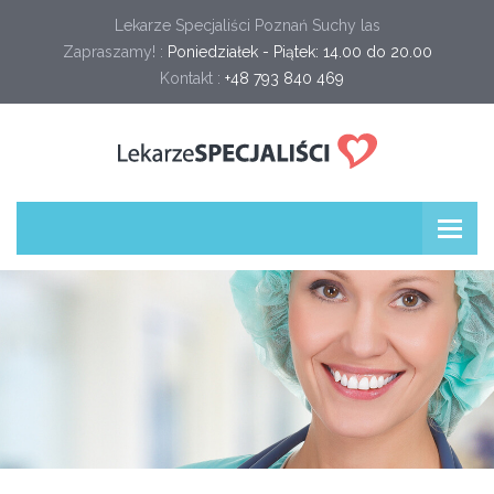
Lekarze Specjaliści Poznań Suchy las
Zapraszamy! :
Poniedziałek - Piątek: 14.00 do 20.00
Kontakt :
+48 793 840 469