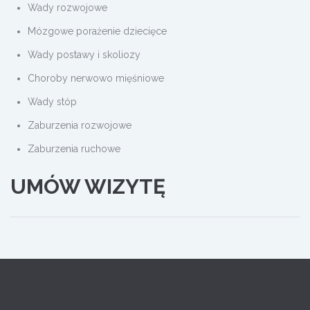
Wady rozwojowe
Mózgowe porażenie dziecięce
Wady postawy i skoliozy
Choroby nerwowo mięśniowe
Wady stóp
Zaburzenia rozwojowe
Zaburzenia ruchowe
UMÓW WIZYTĘ