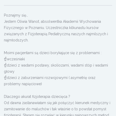
Poznajmy się…
Jestem Oliwia Wanot, absolwentka Akademii Wychowania
Fizycznego w Poznaniu. Uczestniczka kilkunastu kursów
związanych z Fizjoterapią Pediatryczną naszych najmilszych i
najmłodszych.
Moimi pacjentami są dzieci borykające się z problemami :
☝wcześniaki
☝dzieci z wadami postawy, skoliozami, wadami stóp i wadami
głowy
☝dzieci z zaburzeniami rozwojowymi ( asymetrię oraz
problemy napięciowe)
Dlaczego akurat fizjoterapia dziecięca ?
Od dawna zastanawiałam się jak połączyć kierunek medyczny i
zamiłowanie do maluchów i tak właśnie o to powstał pomysł
fizjoterapii. Staram się rozwijać w kierunku najnowszych metod