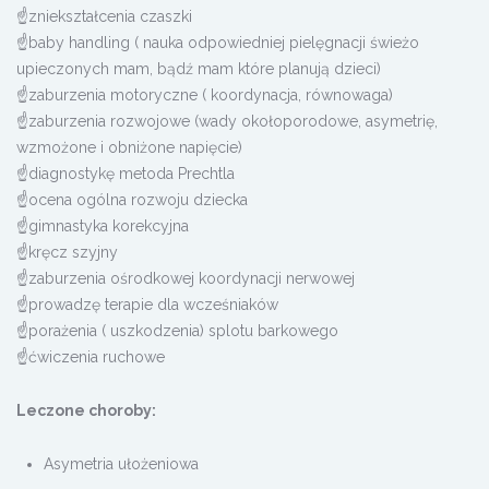
☝zniekształcenia czaszki
☝baby handling ( nauka odpowiedniej pielęgnacji świeżo
upieczonych mam, bądź mam które planują dzieci)
☝zaburzenia motoryczne ( koordynacja, równowaga)
☝zaburzenia rozwojowe (wady okołoporodowe, asymetrię,
wzmożone i obniżone napięcie)
☝diagnostykę metoda Prechtla
☝ocena ogólna rozwoju dziecka
☝gimnastyka korekcyjna
☝kręcz szyjny
☝zaburzenia ośrodkowej koordynacji nerwowej
☝prowadzę terapie dla wcześniaków
☝porażenia ( uszkodzenia) splotu barkowego
☝ćwiczenia ruchowe
Leczone choroby:
Asymetria ułożeniowa