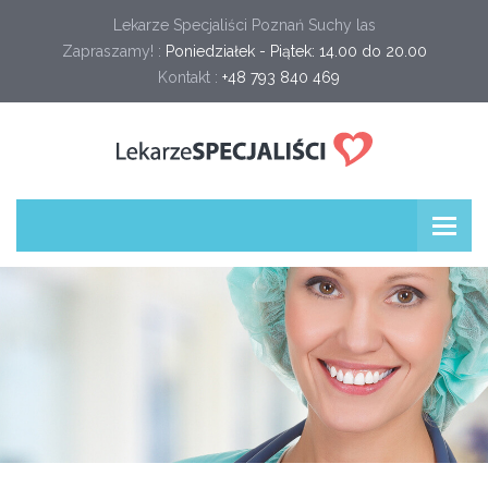
Lekarze Specjaliści Poznań Suchy las
Zapraszamy! :
Poniedziałek - Piątek: 14.00 do 20.00
Kontakt :
+48 793 840 469