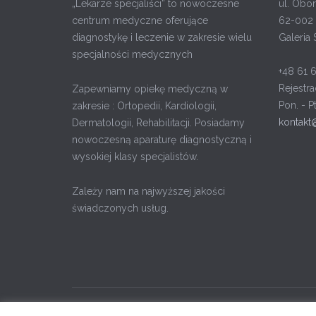
„Lekarze specjaliści” to nowoczesne
ul. Obor
centrum medyczne oferujące
62-002 
diagnostykę i leczenie w zakresie wielu
Galeria 
specjalności medycznych
+48 61 
Rejestra
Zapewniamy opiekę medyczną w
Pon. - P
zakresie : Ortopedii, Kardiologii,
kontakt
Dermatologii, Rehabilitacji. Posiadamy
nowoczesną aparaturę diagnostyczną i
wysokiej klasy specjalistów.
Zależy nam na najwyższej jakości
świadczonych usług.
Projekt strony WEBXL
© All Rights Reserved by Klini