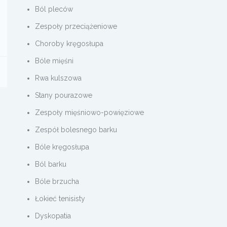
Ból pleców
Zespoły przeciążeniowe
Choroby kręgosłupa
Bóle mięśni
Rwa kulszowa
Stany pourazowe
Zespoły mięśniowo-powięziowe
Zespół bolesnego barku
Bóle kręgosłupa
Ból barku
Bóle brzucha
Łokieć tenisisty
Dyskopatia