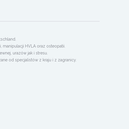
schland.
i, manipulacji HVLA oraz osteopatii.
ewnej, urazów jak i stresu.
e od specjalistów z kraju i z zagranicy.