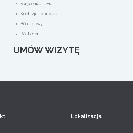
Skręcenie stawu
Kontuzje sportowe
Bóle głowy
Ból biodra
UMÓW WIZYTĘ
kt
Lokalizacja