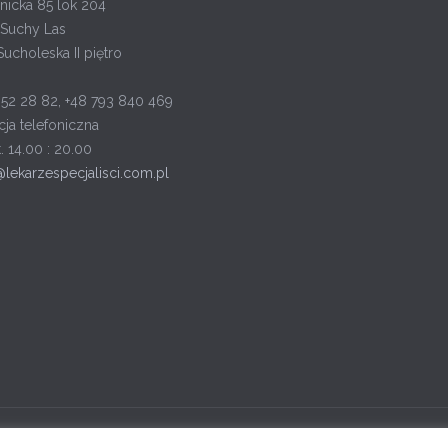
nicka 85 lok 204
Suchy Las
Sucholeska II piętro
652 28 82, +48 793 840 469
cja telefoniczna
t. 14.00 : 20.00
@lekarzespecjalisci.com.pl
ka Lekarze