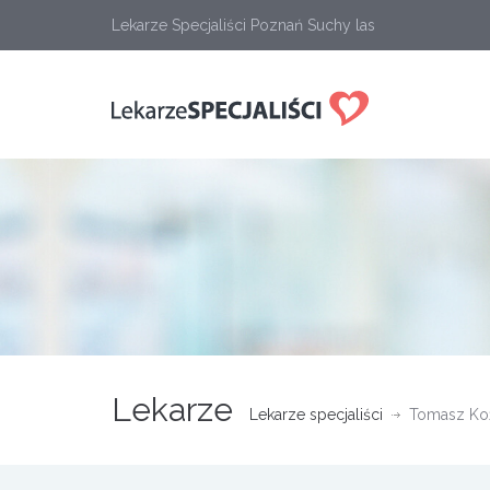
Lekarze Specjaliści Poznań Suchy las
Lekarze
Lekarze specjaliści
Tomasz Koź