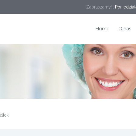
Zapraszamy! :
Poniedział
Home
O nas
licki