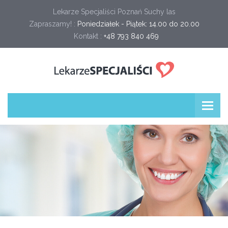
Lekarze Specjaliści Poznań Suchy las
Zapraszamy! :
Poniedziałek - Piątek: 14.00 do 20.00
Kontakt :
+48 793 840 469