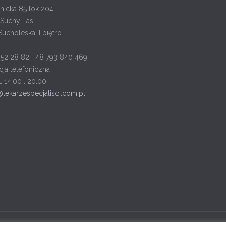
nicka 85 lok 204
Suchy Las
Sucholeska II piętro
652 28 82, +48 793 840 469
cja telefoniczna
t. 14.00 : 20.00
@lekarzespecjalisci.com.pl