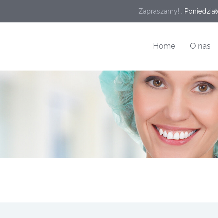
Zapraszamy! :
Poniedział
Home
O nas