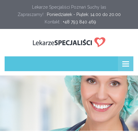
Lekarze Specjaliści Poznań Suchy las
Zapraszamy! :
Poniedziałek - Piątek: 14.00 do 20.00
Kontakt :
+48 793 840 469